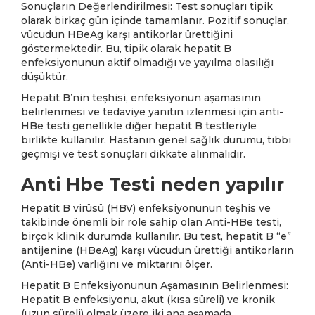
Sonuçların Değerlendirilmesi: Test sonuçları tipik
olarak birkaç gün içinde tamamlanır. Pozitif sonuçlar,
vücudun HBeAg karşı antikorlar ürettiğini
göstermektedir. Bu, tipik olarak hepatit B
enfeksiyonunun aktif olmadığı ve yayılma olasılığı
düşüktür.
Hepatit B’nin teşhisi, enfeksiyonun aşamasının
belirlenmesi ve tedaviye yanıtın izlenmesi için anti-
HBe testi genellikle diğer hepatit B testleriyle
birlikte kullanılır. Hastanın genel sağlık durumu, tıbbi
geçmişi ve test sonuçları dikkate alınmalıdır.
Anti Hbe Testi neden yapılır
Hepatit B virüsü (HBV) enfeksiyonunun teşhis ve
takibinde önemli bir role sahip olan Anti-HBe testi,
birçok klinik durumda kullanılır. Bu test, hepatit B “e”
antijenine (HBeAg) karşı vücudun ürettiği antikorların
(Anti-HBe) varlığını ve miktarını ölçer.
Hepatit B Enfeksiyonunun Aşamasının Belirlenmesi:
Hepatit B enfeksiyonu, akut (kısa süreli) ve kronik
(uzun süreli) olmak üzere iki ana aşamada