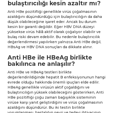
bulaştırıcılığı kesin azaltır mı?
Anti HBe pozitifliği genellikle virüs çoğalmasının
azaldığını düşündürdüğü için bulaştırıcılığın da daha
düşük olabileceğine işaret eder. Ancak bu durum
kesin bir garanti değildir. Eğer HBV DNA düzeyi
yüksekse virüs hâlâ aktif olarak çoğalıyor olabilir ve
bulaş riski devam edebilir. Bu nedenle bulaştırıcılık
değerlendirmesi yapılırken yalnızca Anti HBe değil,
HBsAg ve HBV DNA sonuçları da dikkate alınır.
Anti HBe ile HBeAg birlikte
bakılınca ne anlaşılır?
Anti HBe ve HBeAg testleri birlikte
değerlendirildiğinde hepatit B enfeksiyonunun hangi
evrede olduğu hakkında önemli ipuçları elde edilir.
HBeAg genellikle virüsün aktif çoğaldığını ve
bulaştırıcılığın yüksek olabileceğini gösterirken, Anti
HBe pozitifliği çoğu zaman bağışıklık sisteminin
virüse karşı yanıt geliştirdiğini ve virüs çoğalmasının
azaldığını düşündürür. Bu iki testin birlikte
yorumlanması, hastalığın seyri ve tedavi ihtiyacının