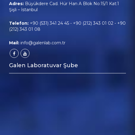
Adres:
Büyükdere Cad. Hür Han A Blok No:15/1 Kat:1
Şişli – İstanbul
Telefon:
+90 (531) 341 24 45
-
+90 (212) 343 01 02
-
+90
(212) 343 01 08
Mail:
info@galenlab.com.tr
Galen Laboratuvar Şube